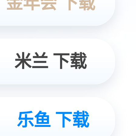
2026-08-06
>
bbin宝盈集团官网-荣耀一季度海外市场销量增长显著 非洲和中东表现突出
【bbin宝盈集团官网科技消息】5月28日，博主“旺仔百事通”发文称，2026年第一季度手机市场核心数据已基本出炉，荣耀海外市场增长势头强劲，后续第二季度市场表现将持续依托600系列机型发力。荣耀
2026-08-06
>
bbin宝盈集团官网-韩国个人信息保护委员会建议改进手机开通人脸识别制度
【bbin宝盈集团官网科技消息】据韩媒消息，韩国个人信息保护委员会近日召开全体会议，针对手机开通业务中的人脸识别认证制度，向科学技术信息通信部提出改善建议。图源网络 为落实打击电信诈骗的综合对策