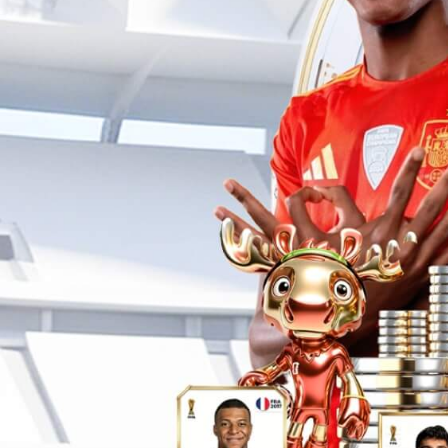
钢基型螺杆滑台
查看详情
>