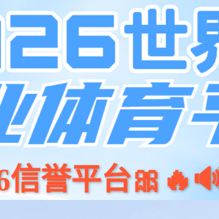
们
产品中心
新闻中心
行业应用
下载中心
轨道一体钢制模组
积小、省空间 标准品、交货快 四方向等载
探索更多
>