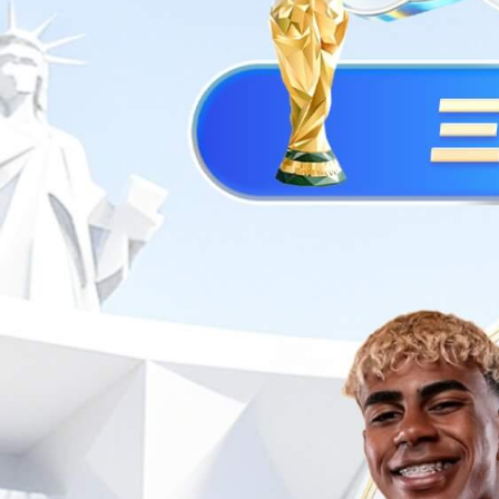
HB
重负荷型滚珠直线导轨
查看详情
>
KH60