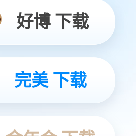
光行业
汽车行业
医疗行业
更多新闻
>
2026-08-06
>
bbin宝盈集团官网-摩托罗拉edge 70 Pro+亮相Geekbench 搭载天玑8500
【bbin宝盈集团官网科技消息】5月28日，据外媒消息，摩托罗拉edge 70 Pro+即将在海外发布，近日该机出现在Geekbench数据库中，透露了部分硬件和性能信息。摩托罗拉Edge 70