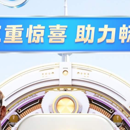
BTB14M
标准半封闭皮带模组
查看详情
>
BCH14